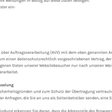
sere Weisungen in Bezug auf diese Daten befolgen.
ster ein:
g über Auftragsverarbeitung (AVV) mit dem oben genannten An
 um einen datenschutzrechtlich vorgeschriebenen Vertrag, der
ogenen Daten unserer Websitebesucher nur nach unseren We
rarbeitet.
sselung
icherheitsgründen und zum Schutz der Übertragung vertrauli
er Anfragen, die Sie an uns als Seitenbetreiber senden, eine S
bindung erkennen Sie daran, dass die Adresszeile des Browsers