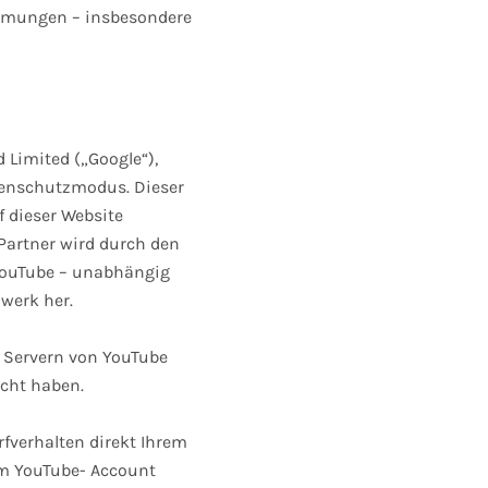
immungen – insbesondere
d Limited („Google“),
atenschutzmodus. Dieser
 dieser Website
Partner wird durch den
YouTube – unabhängig
werk her.
n Servern von YouTube
ucht haben.
fverhalten direkt Ihrem
em YouTube- Account