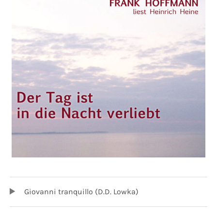
TRACKLIST
Audio-Player
Giovanni tranquillo (D.D. Lowka)