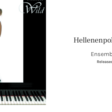
Hellenenpol
Ensemb
RECORD DETAILS
Release