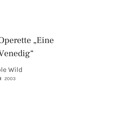
Operette „Eine
 Venedig“
le Wild
d
2003