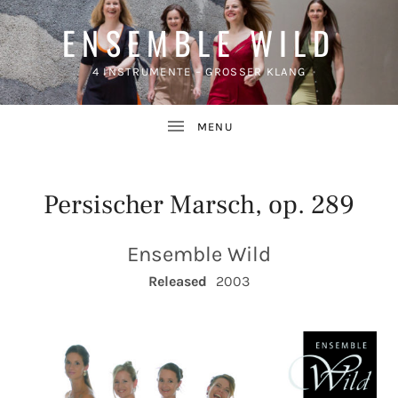
ENSEMBLE WILD
4 INSTRUMENTE – GROSSER KLANG
Persischer Marsch, op. 289
Ensemble Wild
UBMENU
RECORD DETAILS
Released
2003