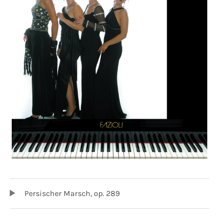
TRACKLIST
Audio-Player
Persischer Marsch, op. 289