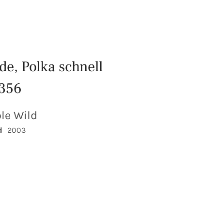
e, Polka schnell
 356
le Wild
d
2003