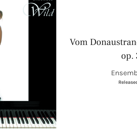
Vom Donaustrand
op.
Ensemb
RECORD DETAILS
Release