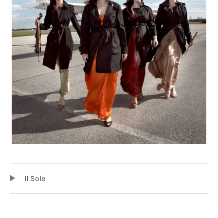
TRACKLIST
Audio-Player
Il Sole